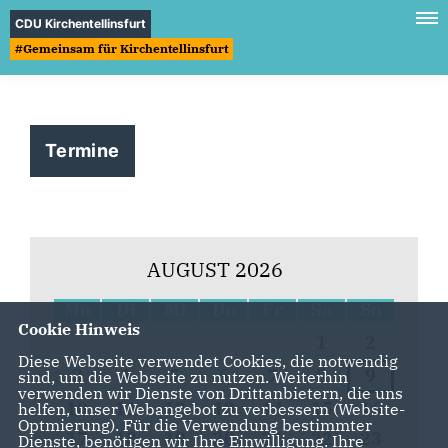
CDU Kirchentellinsfurt
#Gemeinsam für Kirchentellinsfurt
Termine
AUGUST 2026
Mo
Di
Mi
Do
Fr
Sa
So
Cookie Hinweis
1
2
Diese Webseite verwendet Cookies, die notwendig
3
4
5
6
7
8
9
sind, um die Webseite zu nutzen. Weiterhin
verwenden wir Dienste von Drittanbietern, die uns
10
11
12
13
14
15
16
helfen, unser Webangebot zu verbessern (Website-
Optmierung). Für die Verwendung bestimmter
17
18
19
20
21
22
23
Dienste, benötigen wir Ihre Einwilligung. Ihre