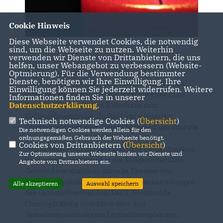
Cookie Hinweis
Diese Webseite verwendet Cookies, die notwendig
sind, um die Webseite zu nutzen. Weiterhin
verwenden wir Dienste von Drittanbietern, die uns
helfen, unser Webangebot zu verbessern (Website-
Weihnachtsumtrunk im K’ffeehaus Am
Optmierung). Für die Verwendung bestimmter
Dienste, benötigen wir Ihre Einwilligung. Ihre
Donnerstagabend, den 10. Dezember trafen sich
Einwilligung können Sie jederzeit widerrufen. Weitere
interessierte Bürger und die Mitglieder des CDU-
Informationen finden Sie in unserer
Datenschutzerklärung
.
Gemeindeverbandes im K’ffeehaus zum
Weihnachtsumtrunk. Zu Gast war wieder der
Technisch notwendige Cookies (
Übersicht
)
Landtagsabgeordnete Dieter Hillebrand um über die
Die notwendigen Cookies werden allein für den
aktuelle Landespolitik zu berichten. Der 1.
ordnungsgemäßen Gebrauch der Webseite benötigt.
Cookies von Drittanbietern (
Übersicht
)
Vorsitzende Peter Beckert begrüßte die zahlreichen
Zur Optimierung unserer Webseite binden wir Dienste und
Gäste und berichtete über die Tätigkeit der CDU-
Angebote von Drittanbietern ein.
Gemeinderatsfraktion, aktuelle Themen der
Kommunalpolitik und vergangene Veranstaltungen
Alle akzeptieren
Auswahl speichern
des Gemeindeverbandes. Der 2. Vorsitzende
Christoph Rättig berichtete über den
Verkehrsausschuss zum Lärmaktionsplan von