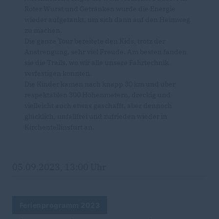
Roter Wurst und Getränken wurde die Energie
wieder aufgetankt, um sich dann auf den Heimweg
zu machen.
Die ganze Tour bereitete den Kids, trotz der
Anstrengung, sehr viel Freude. Am besten fanden
sie die Trails, wo wir alle unsere Fahrtechnik
verfestigen konnten.
Die Kinder kamen nach knapp 30 km und über
respektablen 300 Höhenmetern, dreckig und
vielleicht auch etwas geschafft, aber dennoch
glücklich, unfallfrei und zufrieden wieder in
Kirchentellinsfurt an.
05.09.2023, 13:00 Uhr
Ferienprogramm 2023