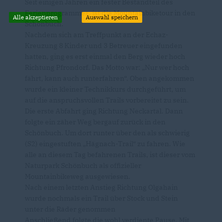
Seit einigen Jahren ein fester Bestandteil des
Ferienprogrammes, ist die Mountainbiketour in den
Alle akzeptieren
Auswahl speichern
Schönbuch.
Nachdem sich am Treffpunkt an der Echaz-
Kreuzung 8 Kinder und 3 Betreuer eingefunden
hatten, ging es erst einmal den Berg wieder hoch
Richtung Pfrondorf. Das Motto war: „Nur wer hoch
fährt, kann auch runterfahren“. Oben angekommen
wurde ein kleiner Technikkurs durchgeführt, um
auf die anspruchsvollen Trails vorbereitet zu sein.
Die erste Abfahrt ging Richtung Neckartal. Dann
folgte ein zäher Weg bergauf zurück in den
Schönbuch. Um dort runter über den als schwierig
(S2) eingestuften „Hägnach-Trail“ zu fahren. Wie
alle an diesem Tag befahrenen Trails, ist dieser vom
Naturpark Schönbuch als offizieller
Mountainbikeweg ausgewiesen.
Nach einem letzten Anstieg Richtung Olgahain
wurde nochmals ein Trail über Stock und Stein
unter die Räder genommen
Anschließend folgte die wohl verdiente Pause. Mit