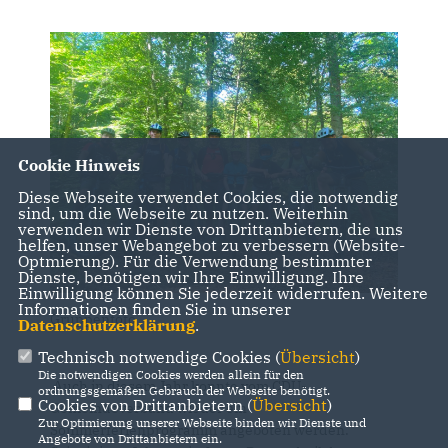
Cookie Hinweis
Diese Webseite verwendet Cookies, die notwendig
sind, um die Webseite zu nutzen. Weiterhin
verwenden wir Dienste von Drittanbietern, die uns
helfen, unser Webangebot zu verbessern (Website-
Optmierung). Für die Verwendung bestimmter
Dienste, benötigen wir Ihre Einwilligung. Ihre
Einwilligung können Sie jederzeit widerrufen. Weitere
Informationen finden Sie in unserer
Gruppenfoto
Datenschutzerklärung
.
Technisch notwendige Cookies (
Übersicht
)
Die notwendigen Cookies werden allein für den
Auch in diesem Jahr konnte vom CDU-
ordnungsgemäßen Gebrauch der Webseite benötigt.
Cookies von Drittanbietern (
Übersicht
)
Gemeindeverband wieder ein
Zur Optimierung unserer Webseite binden wir Dienste und
Sommerferienprogramm angeboten werden.
Angebote von Drittanbietern ein.