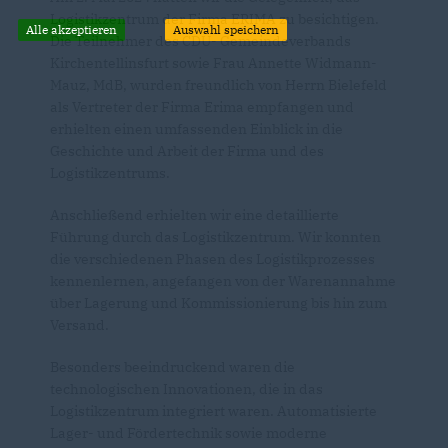
Logistikzentrum der Firma ERIMA zu besichtigen.
Alle akzeptieren
Auswahl speichern
Die Teilnehmer des CDU- Gemeindeverbands
Kirchentellinsfurt sowie Frau Annette Widmann-
Mauz, MdB, wurden freundlich von Herrn Bielefeld
als Vertreter der Firma Erima empfangen und
erhielten einen umfassenden Einblick in die
Geschichte und Arbeit der Firma und des
Logistikzentrums.
Anschließend erhielten wir eine detaillierte
Führung durch das Logistikzentrum. Wir konnten
die verschiedenen Phasen des Logistikprozesses
kennenlernen, angefangen von der Warenannahme
über Lagerung und Kommissionierung bis hin zum
Versand.
Besonders beeindruckend waren die
technologischen Innovationen, die in das
Logistikzentrum integriert waren. Automatisierte
Lager- und Fördertechnik sowie moderne