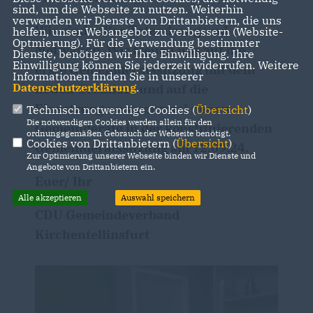
sind, um die Webseite zu nutzen. Weiterhin
verwenden wir Dienste von Drittanbietern, die uns
Wir sind voller Tatendrang und
helfen, unser Webangebot zu verbessern (Website-
Optmierung). Für die Verwendung bestimmter
Motivation. Wir freuen uns auf die
Dienste, benötigen wir Ihre Einwilligung. Ihre
Einwilligung können Sie jederzeit widerrufen. Weitere
erste Gemeinderatssitzung mit dem
Informationen finden Sie in unserer
Datenschutzerklärung
.
neuen Gremium und auf die
Einsetzung unserer zwei neuen
Technisch notwendige Cookies (
Übersicht
)
Die notwendigen Cookies werden allein für den
Gemeinderäte in der konstituierenden
ordnungsgemäßen Gebrauch der Webseite benötigt.
Cookies von Drittanbietern (
Übersicht
)
Gemeinderatssitzung am 12.09.24.
Zur Optimierung unserer Webseite binden wir Dienste und
Angebote von Drittanbietern ein.
Euer/ Ihr
Alle akzeptieren
Auswahl speichern
CDU Gemeindeverband
Kirchentellinsfurt